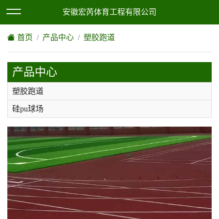
欢迎访问安徽宏芮体育工程有限公司网站！
XML地图
|
网站地图
安徽宏芮体育工程有限公司
首页
产品中心
塑胶跑道
产品中心
塑胶跑道
硅pu球场
epdm塑胶地坪
人造草坪
环氧地坪
丙烯酸
pvc塑胶地板，地胶