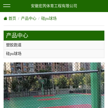
欢迎访问安徽宏芮体育工程有限公司网站！
XML地图
|
网站地图
安徽宏芮体育工程有限公司
首页
产品中心
硅pu球场
产品中心
塑胶跑道
硅pu球场
epdm塑胶地坪
人造草坪
环氧地坪
丙烯酸
pvc塑胶地板，地胶