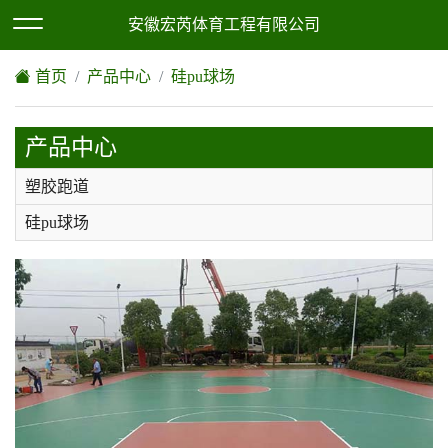
欢迎访问安徽宏芮体育工程有限公司网站！
XML地图
|
网站地图
安徽宏芮体育工程有限公司
首页
产品中心
硅pu球场
产品中心
塑胶跑道
硅pu球场
epdm塑胶地坪
人造草坪
环氧地坪
丙烯酸
pvc塑胶地板，地胶