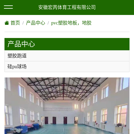
欢迎访问安徽宏芮体育工程有限公司网站！
XML地图
|
网站地图
安徽宏芮体育工程有限公司
首页
产品中心
pvc塑胶地板，地胶
产品中心
塑胶跑道
硅pu球场
epdm塑胶地坪
人造草坪
环氧地坪
丙烯酸
pvc塑胶地板，地胶