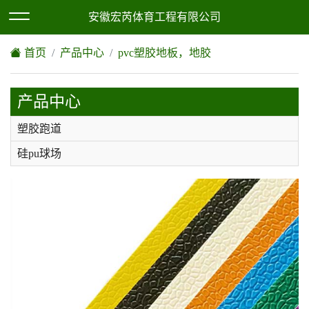
欢迎访问安徽宏芮体育工程有限公司网站！
XML地图
|
网站地图
安徽宏芮体育工程有限公司
首页
产品中心
pvc塑胶地板，地胶
产品中心
塑胶跑道
硅pu球场
epdm塑胶地坪
人造草坪
环氧地坪
丙烯酸
pvc塑胶地板，地胶