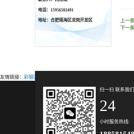
pvc塑胶地板，地胶
电话：15956502491
地址：合肥瑶海区龙岗开发区
上一
下一
友情链接：
彩钢瓦
扫一扫 联系我
24
小时服务热线:
18858154