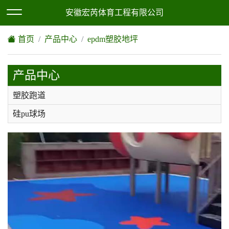
欢迎访问安徽宏芮体育工程有限公司网站！
XML地图
|
网站地图
安徽宏芮体育工程有限公司
首页
产品中心
epdm塑胶地坪
产品中心
塑胶跑道
硅pu球场
epdm塑胶地坪
人造草坪
环氧地坪
丙烯酸
pvc塑胶地板，地胶